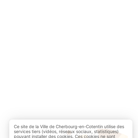
Jeunesse (
1
)
Portes-ouvertes/Salon (
1
)
Sites patrimoniaux (
1
)
Skate parks (
1
)
Ce site de la Ville de Cherbourg-en-Cotentin utilise des
services tiers (vidéos, réseaux sociaux, statistiques)
pouvant installer des cookies. Ces cookies ne sont