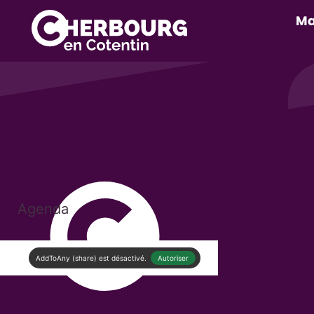
Ma
Agenda
AddToAny (share) est désactivé.
Autoriser