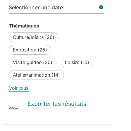
Thématiques
Culture/loisirs (
26
)
Exposition (
25
)
Visite guidée (
20
)
Loisirs (
15
)
Atelier/animation (
14
)
Nature et environnement (
8
)
Voir plus
de thématiques
En famille (
7
)
Exporter les résultats
Maison de l'environnement et du
développement durable (
7
)
Centres sociaux et espaces