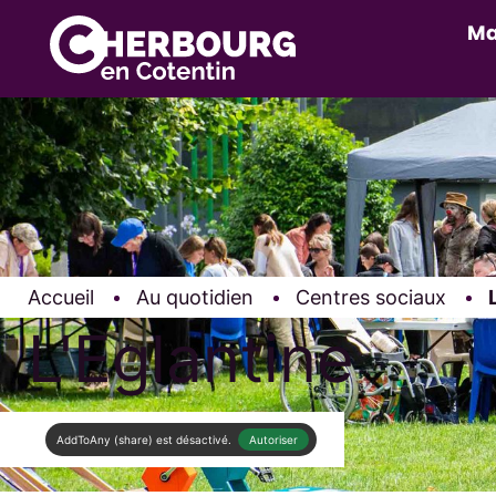
Ma
Accueil
Au quotidien
Centres sociaux
L'Eglantine
AddToAny (share) est désactivé.
Autoriser