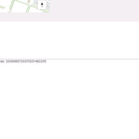
Code: 2026080720315201482205