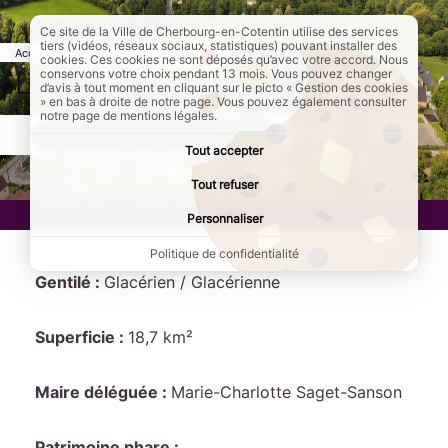
Ce site de la Ville de Cherbourg-en-Cotentin utilise des services
tiers (vidéos, réseaux sociaux, statistiques) pouvant installer des
Accueil
Annuaires
Communes
cookies. Ces cookies ne sont déposés qu’avec votre accord. Nous
La Glacerie
conservons votre choix pendant 13 mois. Vous pouvez changer
d’avis à tout moment en cliquant sur le picto « Gestion des cookies
» en bas à droite de notre page. Vous pouvez également consulter
notre page de mentions légales.
AddToAny (share) est désactivé.
Autoriser
Tout accepter
Tout refuser
Personnaliser
Politique de confidentialité
Gentilé :
Glacérien / Glacérienne
Superficie :
18,7 km²
Maire déléguée :
Marie-Charlotte Saget-Sanson
Patrimoine phare :