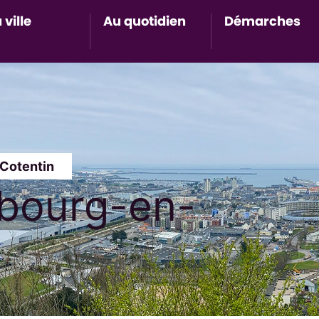
 ville
Au quotidien
Démarches
Accès au sous-menu de Ma ville
Accès au sous-menu de Au 
Accès 
Cotentin
rbourg-en-