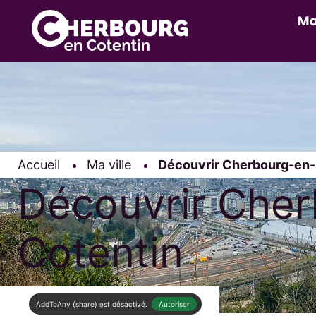
Ma
Accueil
Ma ville
Page active :
Découvrir Cherbourg-en-
Découvrir Che
Cotentin
AddToAny (share) est désactivé.
Autoriser