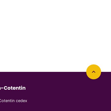
Retourner en haut de la page
-Cotentin
otentin cedex