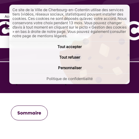
Ce site de la Ville de Cherbourg-en-Cotentin utilise des services
tiers (vidéos, réseaux sociaux, statistiques) pouvant installer des
Accueil
Culture et loisirs
Lecture
Page active :
Les boîtes à lire
cookies. Ces cookies ne sont déposés qu’avec votre accord. Nous
Les boîtes à lire
conservons votre choix pendant 13 mois. Vous pouvez changer
d’avis à tout moment en cliquant sur le picto « Gestion des cookies
» en bas à droite de notre page. Vous pouvez également consulter
notre page de mentions légales.
AddToAny (share) est désactivé.
Autoriser
Tout accepter
Tout refuser
Personnaliser
Les boites à lire : des livres
pour tous et partout
Politique de confidentialité
Sommaire