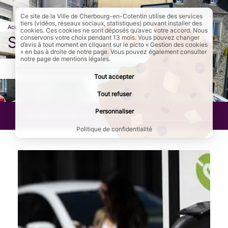
Ce site de la Ville de Cherbourg-en-Cotentin utilise des services
tiers (vidéos, réseaux sociaux, statistiques) pouvant installer des
Accueil
Au quotidien
Mobilités
Page active :
Se déplacer en voiture
cookies. Ces cookies ne sont déposés qu’avec votre accord. Nous
Se déplacer en voiture
conservons votre choix pendant 13 mois. Vous pouvez changer
d’avis à tout moment en cliquant sur le picto « Gestion des cookies
» en bas à droite de notre page. Vous pouvez également consulter
notre page de mentions légales.
AddToAny (share) est désactivé.
Autoriser
Tout accepter
Tout refuser
Personnaliser
Dernière mise à jour :
11/01/2024
Politique de confidentialité