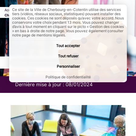
Ce site de la Ville de Cherbourg-en-Cotentin utilise des services
Accueil
Au quotidien
Page active :
Petite Enfance - Les modes de garde à
tiers (vidéos, réseaux sociaux, statistiques) pouvant installer des
Cherbourg-en-Cotentin
cookies. Ces cookies ne sont déposés qu’avec votre accord. Nous
Petite Enfance - Les modes
conservons votre choix pendant 13 mois. Vous pouvez changer
d’avis à tout moment en cliquant sur le picto « Gestion des cookies
» en bas à droite de notre page. Vous pouvez également consulter
de garde à Cherbourg-en-
notre page de mentions légales.
Cotentin
Tout accepter
Tout refuser
AddToAny (share) est désactivé.
Autoriser
Personnaliser
Politique de confidentialité
Dernière mise à jour :
08/01/2024