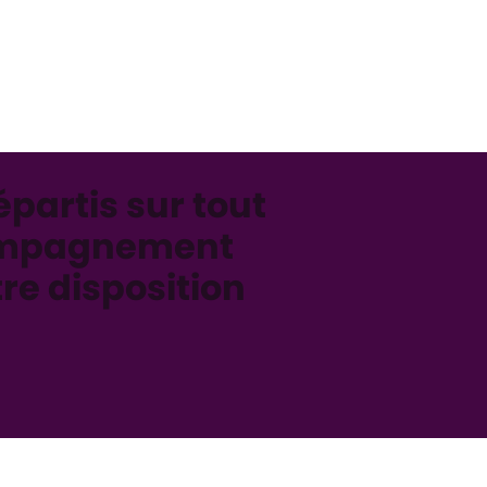
épartis sur tout
accompagnement
re disposition