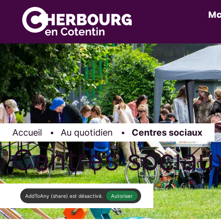
Ma
Accueil
Au quotidien
Page active :
Centres sociaux
Centres sociau
AddToAny (share) est désactivé.
Autoriser