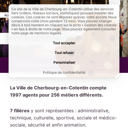
Ce site de la Ville de Cherbourg-en-Cotentin utilise des services
tiers (vidéos, réseaux sociaux, statistiques) pouvant installer des
Accueil
Ma ville
Mairie
Page active :
Emplois et stages
cookies. Ces cookies ne sont déposés qu’avec votre accord. Nous
Emplois et stages
conservons votre choix pendant 13 mois. Vous pouvez changer
d’avis à tout moment en cliquant sur le picto « Gestion des cookies
» en bas à droite de notre page. Vous pouvez également consulter
notre page de mentions légales.
AddToAny (share) est désactivé.
Autoriser
Tout accepter
Tout refuser
Personnaliser
Dernière mise à jour :
27/05/2026
Politique de confidentialité
La Ville de Cherbourg-en-Cotentin compte
1997 agents pour 256 métiers différents.
7 filières
y sont représentées : administrative,
technique, culturelle, sportive, sociale et médico-
sociale, sécurité et enfin animation.