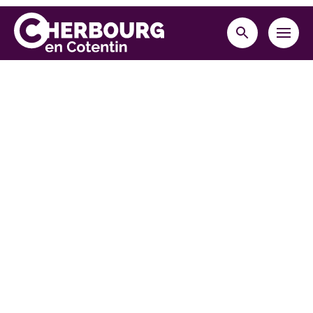
Retourner en haut de la page
MENU
RECHERCHE
Cherbourg-en-Cotentin
10 place Napoléon,