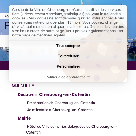
Ce site de la Ville de Cherbourg-en-Cotentin utilise des services
tiers (vidéos, réseaux sociaux, statistiques) pouvant installer des
Accueil
Page active :
Plan du site
cookies. Ces cookies ne sont déposés qu’avec votre accord. Nous
Plan du site
conservons votre choix pendant 13 mois. Vous pouvez changer
d’avis à tout moment en cliquant sur le picto « Gestion des cookies
» en bas à droite de notre page. Vous pouvez également consulter
notre page de mentions légales.
AddToAny (share) est désactivé.
Autoriser
Tout accepter
Tout refuser
Personnaliser
Politique de confidentialité
MA VILLE
Découvrir Cherbourg-en-Cotentin
Présentation de Cherbourg-en-Cotentin
Je m'installe à Cherbourg-en-Cotentin
Mairie
Hôtel de Ville et mairies déléguées de Cherbourg-en-
Cotentin