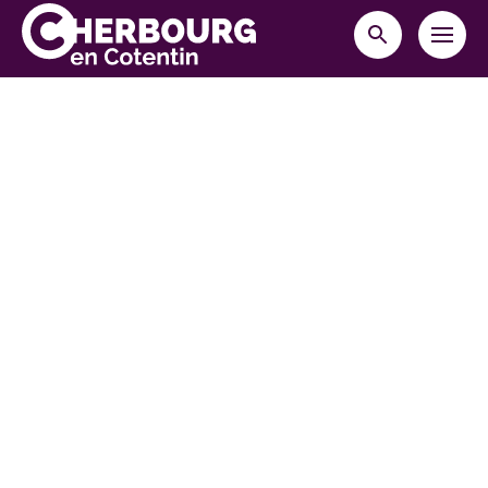
MENU
RECHERCHE
Cherbourg-en-Cotentin
10 place Napoléon,