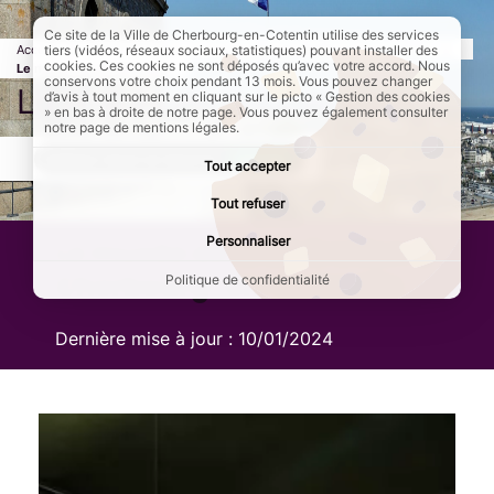
Ce site de la Ville de Cherbourg-en-Cotentin utilise des services
Accueil
Culture et loisirs
Les musées de Cherbourg-en-Cotentin
Page a
tiers (vidéos, réseaux sociaux, statistiques) pouvant installer des
cookies. Ces cookies ne sont déposés qu’avec votre accord. Nous
Le musée de la Libération
conservons votre choix pendant 13 mois. Vous pouvez changer
Le musée de la Libération
d’avis à tout moment en cliquant sur le picto « Gestion des cookies
» en bas à droite de notre page. Vous pouvez également consulter
notre page de mentions légales.
AddToAny (share) est désactivé.
Autoriser
Tout accepter
Tout refuser
Personnaliser
Le musée de la Libération à
Cherbourg-en-Cotentin
Politique de confidentialité
Dernière mise à jour :
10/01/2024