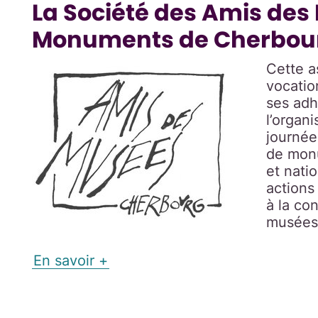
La Société des Amis des
Monuments de Cherbourg
Cette a
vocatio
ses adh
l’organ
journée
de mon
et nati
actions
à la co
musées
En savoir +