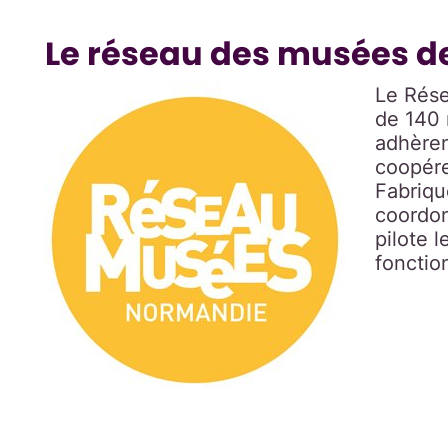
Le réseau des musées d
Le Rése
de 140
adhèren
coopére
Fabriqu
coordon
pilote l
fonctio