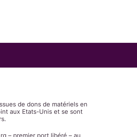
issues de dons de matériels en
nt aux Etats-Unis et se sont
rs.
g – premier port libéré – au