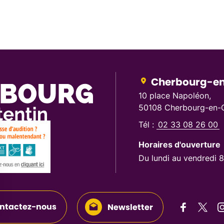
Cherbourg-en
10 place Napoléon,
50108 Cherbourg-en-C
Tél :
02 33 08 26 00
Horaires d'ouverture
Du lundi au vendredi 
ntactez-nous
Newsletter
Suivez-n
Suive
S
Suivez-nous