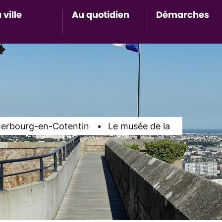
 ville
Au quotidien
Démarches
Accès au sous-menu de Ma ville
Accès au sous-menu de Au 
Accès 
herbourg-en-Cotentin
Le musée de la