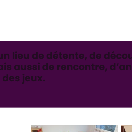
un lieu de détente, de déco
is aussi de rencontre, d’an
 des jeux.