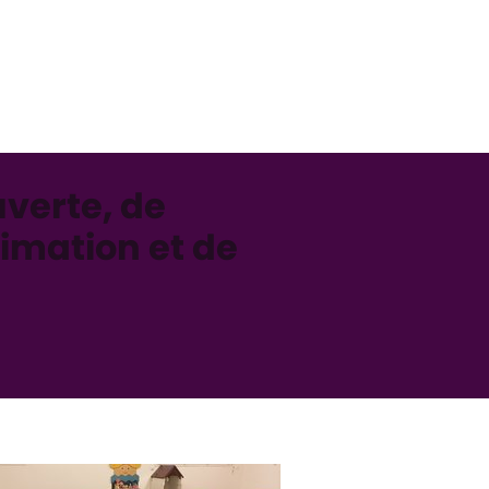
uverte, de
imation et de