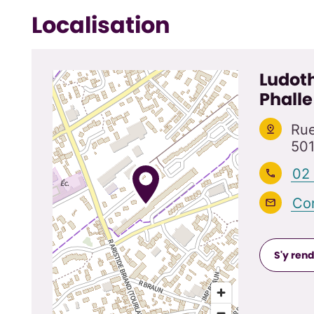
Localisation
Ludoth
Phalle
Rue
501
02
Con
S'y ren