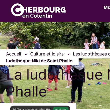
Ma
Accueil
Culture et loisirs
Les ludothèques 
ludothèque Niki de Saint Phalle
La ludothèque N
Phalle
AddToAny (share) est désactivé.
Autoriser