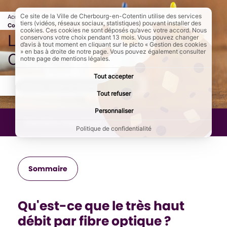
Ce site de la Ville de Cherbourg-en-Cotentin utilise des services
Accueil
Au quotidien
Se loger
Page active :
La fibre à Cherbourg-en-
tiers (vidéos, réseaux sociaux, statistiques) pouvant installer des
Cotentin
cookies. Ces cookies ne sont déposés qu’avec votre accord. Nous
La fibre à Cherbourg-en-
conservons votre choix pendant 13 mois. Vous pouvez changer
d’avis à tout moment en cliquant sur le picto « Gestion des cookies
» en bas à droite de notre page. Vous pouvez également consulter
Cotentin
notre page de mentions légales.
Tout accepter
AddToAny (share) est désactivé.
Autoriser
Tout refuser
Personnaliser
Dernière mise à jour :
23/01/2024
Politique de confidentialité
Sommaire
Qu'est-ce que le très haut
débit par fibre optique ?