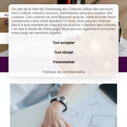
Ce site de la Ville de Cherbourg-en-Cotentin utilise des services
tiers (vidéos, réseaux sociaux, statistiques) pouvant installer des
Accueil
Au quotidien
Se loger
Page active :
Rénover son logement
cookies. Ces cookies ne sont déposés qu’avec votre accord. Nous
Rénover son logement
conservons votre choix pendant 13 mois. Vous pouvez changer
d’avis à tout moment en cliquant sur le picto « Gestion des cookies
» en bas à droite de notre page. Vous pouvez également consulter
notre page de mentions légales.
AddToAny (share) est désactivé.
Autoriser
Tout accepter
Tout refuser
Personnaliser
Dernière mise à jour :
23/01/2024
Politique de confidentialité