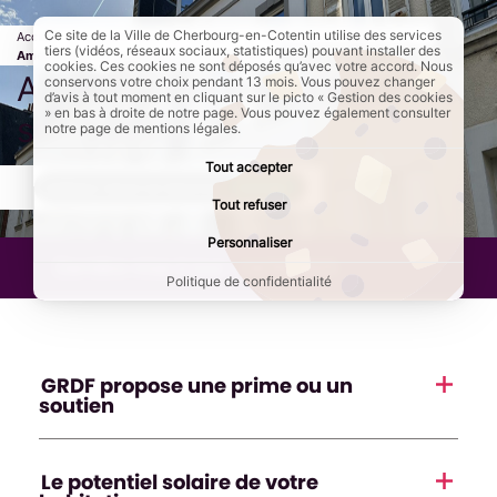
Ce site de la Ville de Cherbourg-en-Cotentin utilise des services
Accueil
Au quotidien
Se loger
Rénover son logement
Page active :
tiers (vidéos, réseaux sociaux, statistiques) pouvant installer des
Amélioration énergétique de son habitat
cookies. Ces cookies ne sont déposés qu’avec votre accord. Nous
Amélioration énergétique de
conservons votre choix pendant 13 mois. Vous pouvez changer
d’avis à tout moment en cliquant sur le picto « Gestion des cookies
» en bas à droite de notre page. Vous pouvez également consulter
son habitat
notre page de mentions légales.
Tout accepter
AddToAny (share) est désactivé.
Autoriser
Tout refuser
Personnaliser
Dernière mise à jour :
24/10/2025
Politique de confidentialité
GRDF propose une prime ou un
soutien
Le potentiel solaire de votre