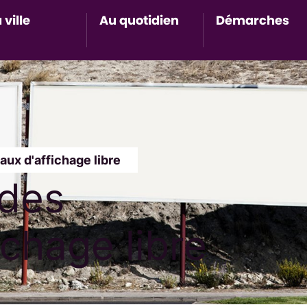
 ville
Au quotidien
Démarches
Accès au sous-menu de Ma ville
Accès au sous-menu de Au 
Accès 
x d'affichage libre
des
chage libre