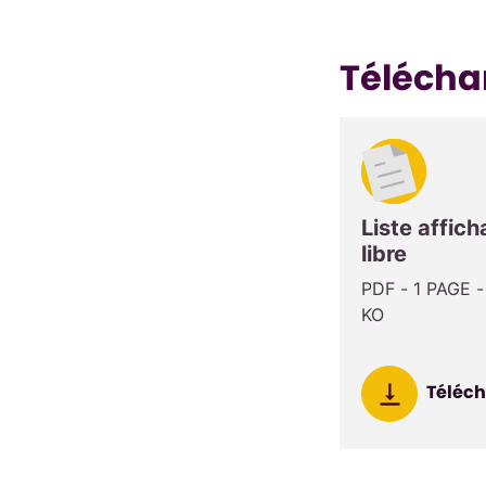
Téléch
Liste affic
libre
PDF - 1 PAGE -
KO
Téléch