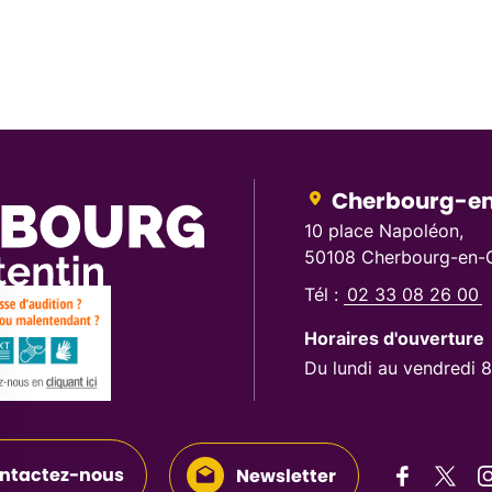
Cherbourg-en
10 place Napoléon,
50108 Cherbourg-en-C
Tél :
02 33 08 26 00
Horaires d'ouverture
Du lundi au vendredi 
ntactez-nous
Newsletter
Suivez-n
Suive
S
Suivez-nous