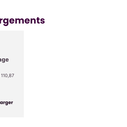
argements
hage
 110,87
arger