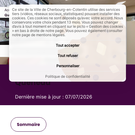
Ce site de la Ville de Cherbourg-en-Cotentin utilise des services
Accueil
Culture et loisirs
Lecture
Page active :
La bibliothèque Raymond
tiers (vidéos, réseaux sociaux, statistiques) pouvant installer des
Queneau
cookies. Ces cookies ne sont déposés qu’avec votre accord. Nous
La bibliothèque Raymond
conservons votre choix pendant 13 mois. Vous pouvez changer
d’avis à tout moment en cliquant sur le picto « Gestion des cookies
» en bas à droite de notre page. Vous pouvez également consulter
Queneau
notre page de mentions légales.
Tout accepter
AddToAny (share) est désactivé.
Autoriser
Tout refuser
Personnaliser
Bibliothèque Raymond
Politique de confidentialité
Queneau
Dernière mise à jour :
07/07/2026
Sommaire