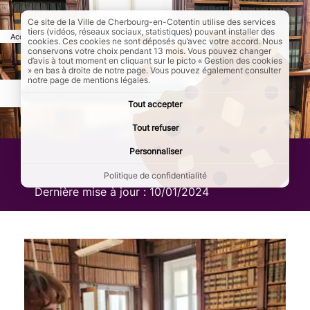
Ce site de la Ville de Cherbourg-en-Cotentin utilise des services
tiers (vidéos, réseaux sociaux, statistiques) pouvant installer des
Accueil
Culture et loisirs
Page active :
Les archives municipales
cookies. Ces cookies ne sont déposés qu’avec votre accord. Nous
Les archives municipales
conservons votre choix pendant 13 mois. Vous pouvez changer
d’avis à tout moment en cliquant sur le picto « Gestion des cookies
» en bas à droite de notre page. Vous pouvez également consulter
notre page de mentions légales.
AddToAny (share) est désactivé.
Autoriser
Tout accepter
Tout refuser
Personnaliser
Les archives municipales
Politique de confidentialité
Dernière mise à jour :
10/01/2024