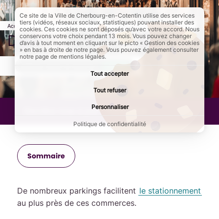
Ce site de la Ville de Cherbourg-en-Cotentin utilise des services
tiers (vidéos, réseaux sociaux, statistiques) pouvant installer des
Accueil
Ma ville
Commerces
Page active :
Développement commercial
cookies. Ces cookies ne sont déposés qu’avec votre accord. Nous
Développement commercial
conservons votre choix pendant 13 mois. Vous pouvez changer
d’avis à tout moment en cliquant sur le picto « Gestion des cookies
» en bas à droite de notre page. Vous pouvez également consulter
notre page de mentions légales.
AddToAny (share) est désactivé.
Autoriser
Tout accepter
Tout refuser
Personnaliser
Dernière mise à jour :
11/01/2024
Politique de confidentialité
Sommaire
De nombreux parkings facilitent
le stationnement
au plus près de ces commerces.