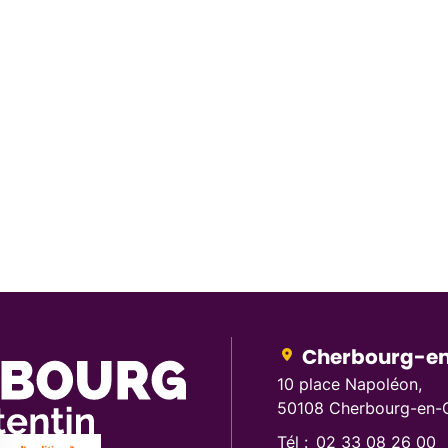
Cherbourg-en
10 place Napoléon,
50108 Cherbourg-en-C
Tél :
02 33 08 26 00