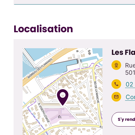
Localisation
Les F
Rue
501
02
Con
S'y ren