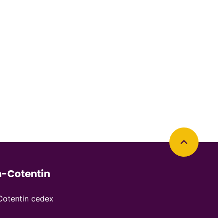
Retourner en haut de la page
-Cotentin
otentin cedex