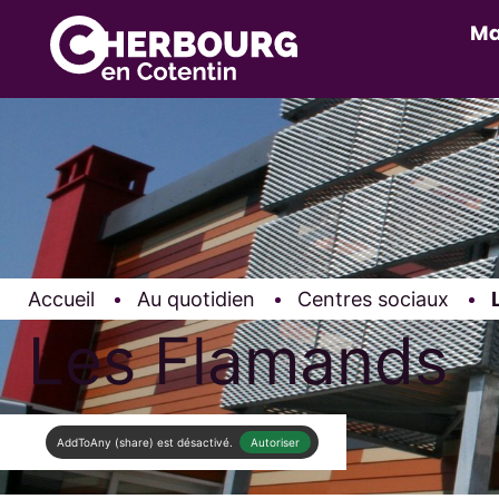
Ma
Accueil
Au quotidien
Centres sociaux
Les Flamands
AddToAny (share) est désactivé.
Autoriser