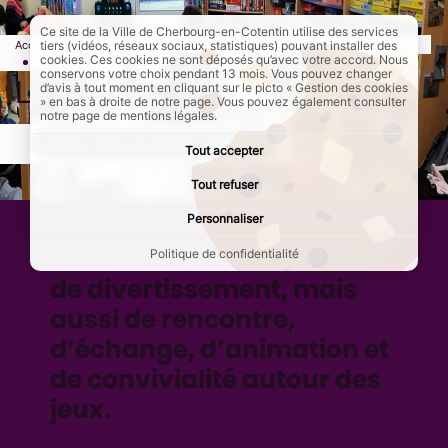
Ce site de la Ville de Cherbourg-en-Cotentin utilise des services
Accueil
Culture et loisirs
Les ludothèques de Cherbourg-en-Cotentin
tiers (vidéos, réseaux sociaux, statistiques) pouvant installer des
cookies. Ces cookies ne sont déposés qu’avec votre accord. Nous
Page active :
LudoLatulu
conservons votre choix pendant 13 mois. Vous pouvez changer
LudoLatulu
d’avis à tout moment en cliquant sur le picto « Gestion des cookies
» en bas à droite de notre page. Vous pouvez également consulter
notre page de mentions légales.
AddToAny (share) est désactivé.
Autoriser
Tout accepter
Tout refuser
Personnaliser
La ludothèque est un lieu
de détente, de découverte,
Politique de confidentialité
de divertissement, mais
aussi de rencontre,
d’échange, d’animation et
de convivialité autour des
jeux.