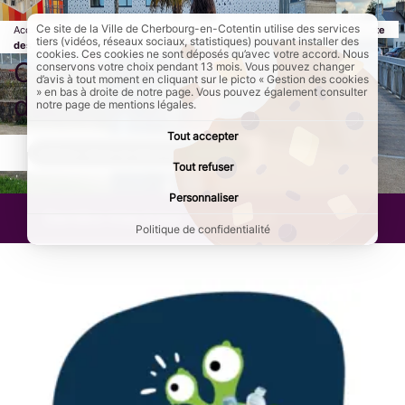
Ce site de la Ville de Cherbourg-en-Cotentin utilise des services
Accueil
Au quotidien
Propreté de Cherbourg-en-Cotentin
Page active 
Collecte
tiers (vidéos, réseaux sociaux, statistiques) pouvant installer des
des déchets et déchetteries
cookies. Ces cookies ne sont déposés qu’avec votre accord. Nous
Collecte des déchets et
conservons votre choix pendant 13 mois. Vous pouvez changer
d’avis à tout moment en cliquant sur le picto « Gestion des cookies
» en bas à droite de notre page. Vous pouvez également consulter
déchetteries
notre page de mentions légales.
Tout accepter
AddToAny (share) est désactivé.
Autoriser
Tout refuser
Personnaliser
Dernière mise à jour :
12/06/2026
Politique de confidentialité