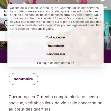
Ce site de la Ville de Cherbourg-en-Cotentin utilise des services
Accueil
Au quotidien
Centres sociaux
Page active :
Centre social Flora
tiers (vidéos, réseaux sociaux, statistiques) pouvant installer des
cookies. Ces cookies ne sont déposés qu’avec votre accord. Nous
Tristan
conservons votre choix pendant 13 mois. Vous pouvez changer
Centre social Flora Tristan
d’avis à tout moment en cliquant sur le picto « Gestion des cookies
» en bas à droite de notre page. Vous pouvez également consulter
notre page de mentions légales.
AddToAny (share) est désactivé.
Autoriser
Tout accepter
Tout refuser
Personnaliser
Dernière mise à jour :
29/05/2026
Politique de confidentialité
Sommaire
Cherbourg-en-Cotentin compte plusieurs centres
sociaux, véritables lieux de vie et de concertation
au cœur des quartiers.