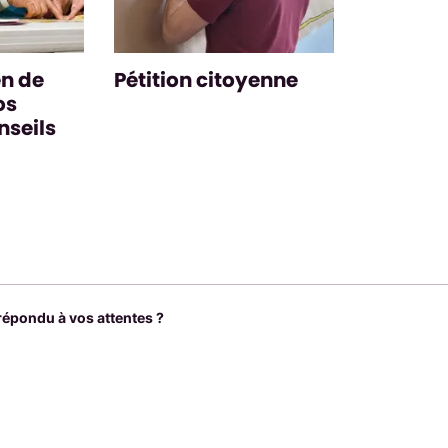
en de
Pétition citoyenne
os
seils
 répondu à vos attentes ?