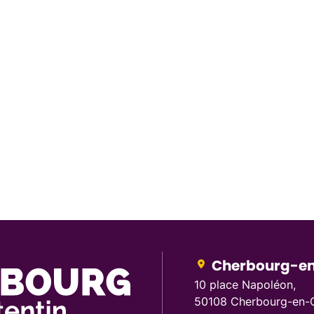
Cherbourg-en
10 place Napoléon,
50108 Cherbourg-en-C