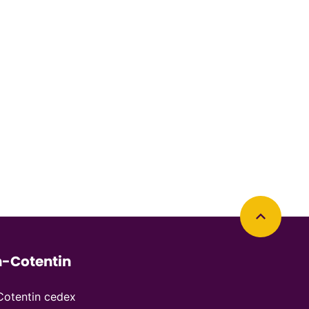
Retourner en haut de la page
-Cotentin
otentin cedex