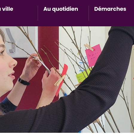
 ville
Au quotidien
Démarches
Accès au sous-menu de Ma ville
Accès au sous-menu de Au 
Accès 