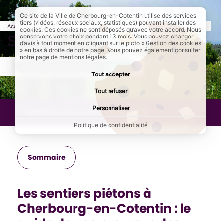
Ce site de la Ville de Cherbourg-en-Cotentin utilise des services
tiers (vidéos, réseaux sociaux, statistiques) pouvant installer des
Accueil
Culture et loisirs
Prendre l'air
Page active :
Se balader ou randonner
cookies. Ces cookies ne sont déposés qu’avec votre accord. Nous
Se balader ou randonner
conservons votre choix pendant 13 mois. Vous pouvez changer
d’avis à tout moment en cliquant sur le picto « Gestion des cookies
» en bas à droite de notre page. Vous pouvez également consulter
notre page de mentions légales.
AddToAny (share) est désactivé.
Autoriser
Tout accepter
Tout refuser
Personnaliser
Dernière mise à jour :
12/01/2024
Politique de confidentialité
Sommaire
Les sentiers piétons à
Cherbourg-en-Cotentin : le