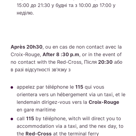
15:00 до 21:30 у будні та з 10:00 до 17:00 у
неділю.
Après 20h30
, ou en cas de non contact avec la
Croix-Rouge,
After 8 :30 p.m
, or in the event of
no contact with the Red-Cross,
Після 20:30
або
в разі відсутності зв’язку з
appelez par téléphone le
115
qui vous
orientera vers un hébergement via un taxi, et le
lendemain dirigez-vous vers la
Croix-Rouge
en gare maritime
call
115
by téléphone, witch will direct you to
accommodation via a taxi, and the nex day, to
the
Red-Cross
at the terminal ferry