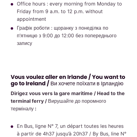
Office hours : every morning from Monday to
Friday from 9 a.m. to 12 p.m. without
appointment
Графік роботи : щоранку з понеділка по
п’ятницю з 9:00 до 12:00 без попереднього
запису
Vous voulez aller en Irlande / You want to
go to Ireland / Ви хочете поїхати в Ірландію
Dirigez vous vers la gare maritime / Head to the
terminal ferry / Вирушайте до поромного
терміналу :
En Bus, ligne N° 7, un départ toutes les heures
à partir de 4h37 jusqu’à 20h37 / By Bus, line N°