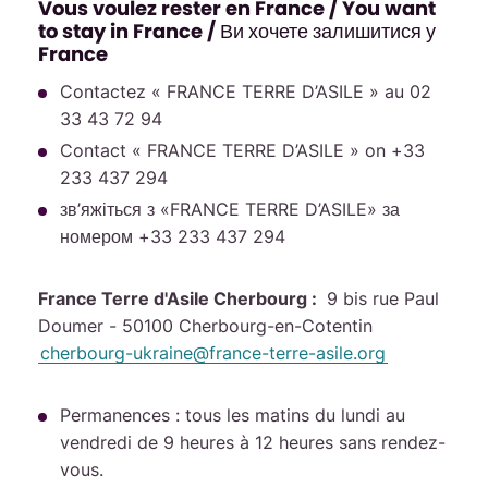
Vous voulez rester en France / You want
to stay in France / Ви хочете залишитися у
France
Contactez « FRANCE TERRE D’ASILE » au 02
33 43 72 94
Contact « FRANCE TERRE D’ASILE » on +33
233 437 294
зв’яжіться з «FRANCE TERRE D’ASILE» за
номером +33 233 437 294
France Terre d'Asile Cherbourg :
9 bis rue Paul
Doumer - 50100 Cherbourg-en-Cotentin
cherbourg-ukraine
@
france-terre-asile
.
org
Permanences : tous les matins du lundi au
vendredi de 9 heures à 12 heures sans rendez-
vous.