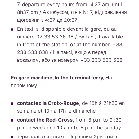
7, départure every hours from 4:37 am, until
8h37 pm / Автобусом, лінія № 7, відправлення
щогодини з 4:37 до 20:37
En taxi, si disponible devant la gare, ou au
numéro 02 33 53 36 38 / By taxi, if available
in front of the station, or at the number +33
233 533 638 / На таксі, якщо є перед
вокзалом, або за номером +33 233 533 638
En gare maritime, In the terminal ferry, На
поромному
contactez la Croix-Rouge
, de 15h à 21h30 en
semaine et 10h à 17h le dimanche
contact the Red-Cross
, from 3 p.m to 9 :30
p.m in week and 10 a.m to 5 p.m the sunday
терміналі зв’яжіться з Червоним Хрестом
з