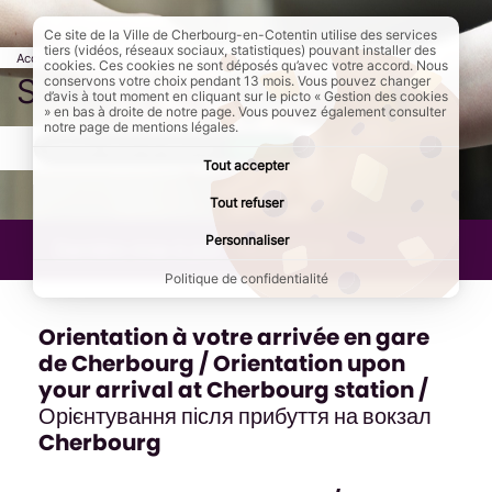
Ce site de la Ville de Cherbourg-en-Cotentin utilise des services
tiers (vidéos, réseaux sociaux, statistiques) pouvant installer des
Accueil
Au quotidien
Solidarité et santé
Page active :
Solidarité Ukraine
cookies. Ces cookies ne sont déposés qu’avec votre accord. Nous
Solidarité Ukraine
conservons votre choix pendant 13 mois. Vous pouvez changer
d’avis à tout moment en cliquant sur le picto « Gestion des cookies
» en bas à droite de notre page. Vous pouvez également consulter
notre page de mentions légales.
AddToAny (share) est désactivé.
Autoriser
Tout accepter
Tout refuser
Personnaliser
Dernière mise à jour :
15/01/2024
Politique de confidentialité
Orientation à votre arrivée en gare
de Cherbourg / Orientation upon
your arrival at Cherbourg station /
Орієнтування після прибуття на вокзал
Cherbourg