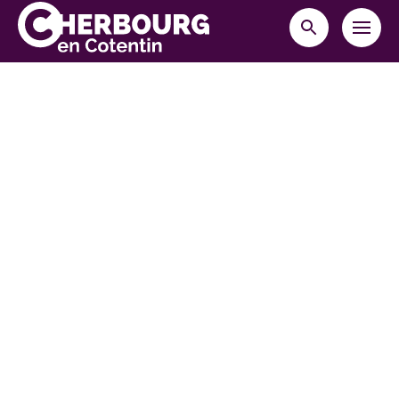
MENU
RECHERCHE
Cherbourg-en-Cotentin
10 place Napoléon,