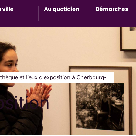
 ville
Au quotidien
Démarches
Accès au sous-menu de Ma ville
Accès au sous-menu de Au 
Accès 
othèque et lieux d'exposition à Cherbourg-
osition