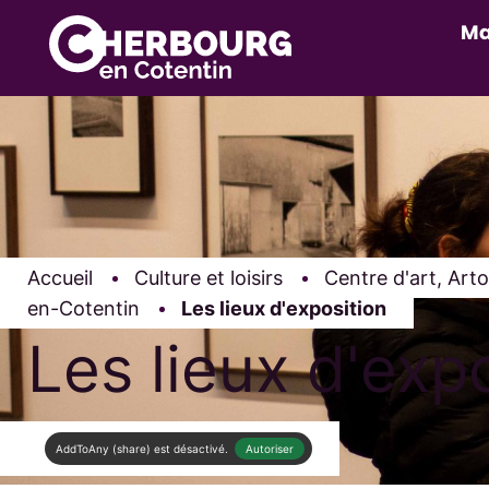
Ma
Accueil
Culture et loisirs
Centre d'art, Art
en-Cotentin
Page active :
Les lieux d'exposition
Les lieux d'exp
AddToAny (share) est désactivé.
Autoriser