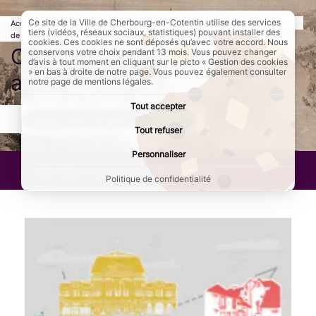
Ce site de la Ville de Cherbourg-en-Cotentin utilise des services
Accueil
Culture et loisirs
Patrimoine, sites et monuments historiques
tiers (vidéos, réseaux sociaux, statistiques) pouvant installer des
de Cherbourg-en-Cotentin
Page active :
Comment découvrir et approfondir ?
cookies. Ces cookies ne sont déposés qu’avec votre accord. Nous
Comment découvrir et
conservons votre choix pendant 13 mois. Vous pouvez changer
d’avis à tout moment en cliquant sur le picto « Gestion des cookies
» en bas à droite de notre page. Vous pouvez également consulter
approfondir ?
notre page de mentions légales.
Tout accepter
AddToAny (share) est désactivé.
Autoriser
Tout refuser
Personnaliser
Dernière mise à jour :
19/01/2024
Politique de confidentialité