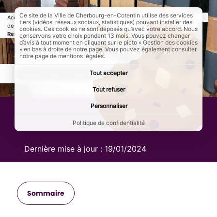
Ce site de la Ville de Cherbourg-en-Cotentin utilise des services
Accueil
Culture et loisirs
Patrimoine, sites et monuments historiques
tiers (vidéos, réseaux sociaux, statistiques) pouvant installer des
de Cherbourg-en-Cotentin
Comment découvrir et approfondir ?
Page activ
cookies. Ces cookies ne sont déposés qu’avec votre accord. Nous
Ressources documentaires
conservons votre choix pendant 13 mois. Vous pouvez changer
d’avis à tout moment en cliquant sur le picto « Gestion des cookies
Ressources documentaires
» en bas à droite de notre page. Vous pouvez également consulter
notre page de mentions légales.
Tout accepter
AddToAny (share) est désactivé.
Autoriser
Tout refuser
Personnaliser
Pour en savoir plus, des
lieux et des sites
Politique de confidentialité
Dernière mise à jour :
19/01/2024
Sommaire