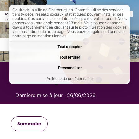
Ce site de la Ville de Cherbourg-en-Cotentin utilise des services
Accueil
Culture et loisirs
Les musées de Cherbourg-en-Cotentin
tiers (vidéos, réseaux sociaux, statistiques) pouvant installer des
cookies. Ces cookies ne sont déposés qu’avec votre accord. Nous
Le musée de la Libération
Page active :
Histoire
conservons votre choix pendant 13 mois. Vous pouvez changer
Histoire
d’avis à tout moment en cliquant sur le picto « Gestion des cookies
» en bas à droite de notre page. Vous pouvez également consulter
notre page de mentions légales.
AddToAny (share) est désactivé.
Autoriser
Tout accepter
Tout refuser
Personnaliser
Le musée de la Libération à
Cherbourg-en-Cotentin
Politique de confidentialité
Dernière mise à jour :
26/06/2026
Sommaire