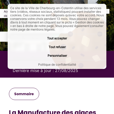
Ce site de la Ville de Cherbourg-en-Cotentin utilise des services
Accueil
Culture et loisirs
Patrimoine, sites et monuments historiques
tiers (vidéos, réseaux sociaux, statistiques) pouvant installer des
cookies. Ces cookies ne sont déposés qu’avec votre accord. Nous
de Cherbourg-en-Cotentin
A découvrir
Page active :
Manufacture des glaces
conservons votre choix pendant 13 mois. Vous pouvez changer
Manufacture des glaces
d’avis à tout moment en cliquant sur le picto « Gestion des cookies
» en bas à droite de notre page. Vous pouvez également consulter
notre page de mentions légales.
AddToAny (share) est désactivé.
Autoriser
Tout accepter
Tout refuser
Personnaliser
Manufacture des glaces
Politique de confidentialité
Dernière mise à jour :
27/08/2025
Sommaire
La Manufacture des glaces