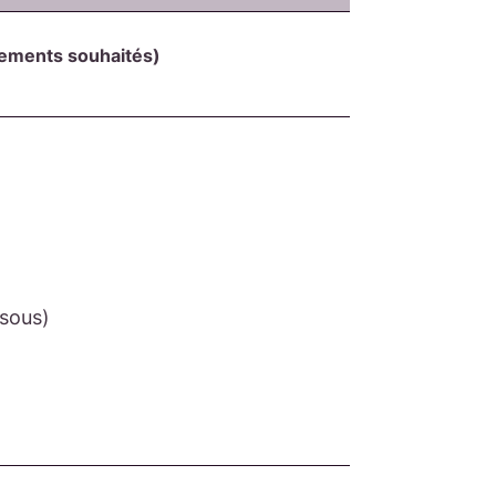
cements souhaités)
ssous)