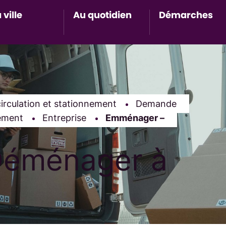
 ville
Au quotidien
Démarches
Accès au sous-menu de Ma ville
Accès au sous-menu de Au 
Accès 
irculation et stationnement
Demande
ement
Entreprise
Page active :
Emménager –
Déménager à