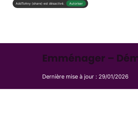
AddToAny (share) est désactivé.
Autoriser
Emménager – Démé
Dernière mise à jour :
29/01/2026