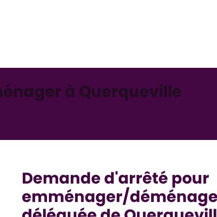
nager à Querqueville
Demande d'arrêté pour
emménager/déménager
déléguée de Querquevil