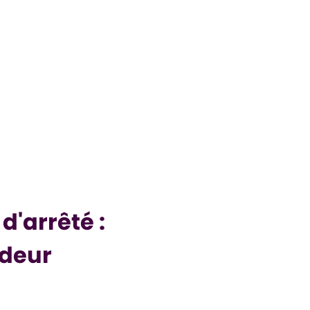
'arrêté :
deur