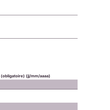
t
(obligatoire)
(jj/mm/aaaa)