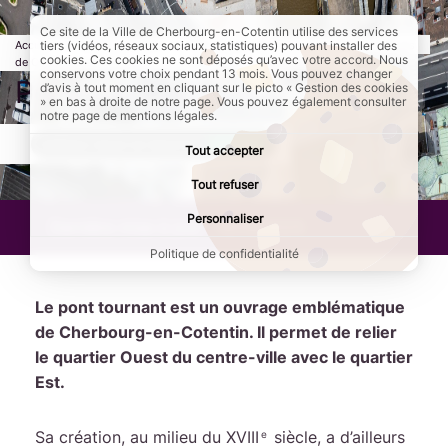
Ce site de la Ville de Cherbourg-en-Cotentin utilise des services
Accueil
Culture et loisirs
Patrimoine, sites et monuments historiques
tiers (vidéos, réseaux sociaux, statistiques) pouvant installer des
cookies. Ces cookies ne sont déposés qu’avec votre accord. Nous
de Cherbourg-en-Cotentin
A découvrir
Page active :
Pont tournant
conservons votre choix pendant 13 mois. Vous pouvez changer
Pont tournant
d’avis à tout moment en cliquant sur le picto « Gestion des cookies
» en bas à droite de notre page. Vous pouvez également consulter
notre page de mentions légales.
AddToAny (share) est désactivé.
Autoriser
Tout accepter
Tout refuser
Personnaliser
Dernière mise à jour :
19/09/2025
Politique de confidentialité
Le pont tournant est un ouvrage emblématique
de Cherbourg-en-Cotentin. Il permet de relier
le quartier Ouest du centre-ville avec le quartier
Est.
Sa création, au milieu du XVIII
siècle, a d’ailleurs
e