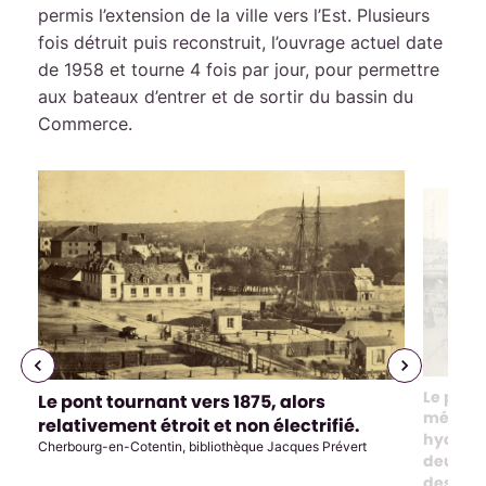
permis l’extension de la ville vers l’Est. Plusieurs
fois détruit puis reconstruit, l’ouvrage actuel date
de 1958 et tourne 4 fois par jour, pour permettre
aux bateaux d’entrer et de sortir du bassin du
Commerce.
Précédent
Suivant
Le pont 
Illustrat
Le pont tournant vers 1875, alors
Illustration 1
métal, 
relativement étroit et non électrifié.
hydraul
Cherbourg-en-Cotentin, bibliothèque Jacques Prévert
deux vo
des véh