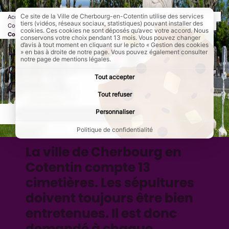
Ce site de la Ville de Cherbourg-en-Cotentin utilise des services
Accueil
Démarches
Population
Les cimetières de Cherbourg-en-
tiers (vidéos, réseaux sociaux, statistiques) pouvant installer des
Cotentin
Page active :
Les horaires d'ouverture des cimetières de Cherbourg-en-
cookies. Ces cookies ne sont déposés qu’avec votre accord. Nous
Cotentin
conservons votre choix pendant 13 mois. Vous pouvez changer
Les horaires d'ouverture des
d’avis à tout moment en cliquant sur le picto « Gestion des cookies
» en bas à droite de notre page. Vous pouvez également consulter
notre page de mentions légales.
cimetières de Cherbourg-en-
Tout accepter
Cotentin
Tout refuser
Personnaliser
AddToAny (share) est désactivé.
Autoriser
Politique de confidentialité
La ville de Cherbourg en
Cotentin compte 13
cimetières. Les sépultures
doivent toujours être bien
entretenues. Il est donc
demandé à chaque