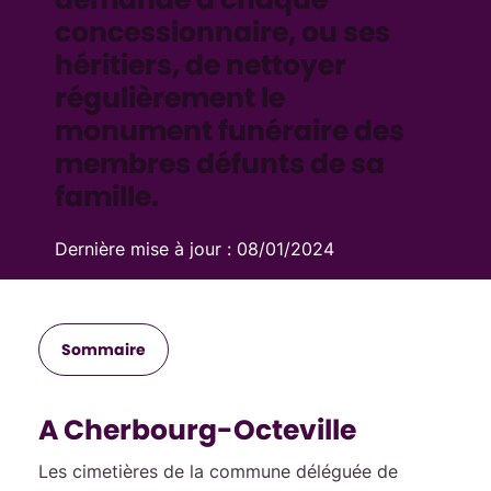
concessionnaire, ou ses
héritiers, de nettoyer
régulièrement le
monument funéraire des
membres défunts de sa
famille.
Dernière mise à jour :
08/01/2024
Sommaire
A Cherbourg-Octeville
Les cimetières de la commune déléguée de