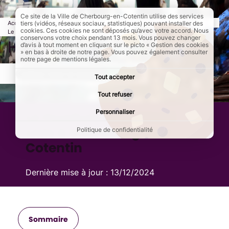
Ce site de la Ville de Cherbourg-en-Cotentin utilise des services
Accueil
Culture et loisirs
Les musées de Cherbourg-en-Cotentin
tiers (vidéos, réseaux sociaux, statistiques) pouvant installer des
cookies. Ces cookies ne sont déposés qu’avec votre accord. Nous
Le muséum Emmanuel Liais
Page active :
Histoire
conservons votre choix pendant 13 mois. Vous pouvez changer
Histoire
d’avis à tout moment en cliquant sur le picto « Gestion des cookies
» en bas à droite de notre page. Vous pouvez également consulter
notre page de mentions légales.
AddToAny (share) est désactivé.
Autoriser
Tout accepter
Tout refuser
Personnaliser
Le muséum Emmanuel
Liais à Cherbourg-en-
Politique de confidentialité
Cotentin
Dernière mise à jour :
13/12/2024
Sommaire