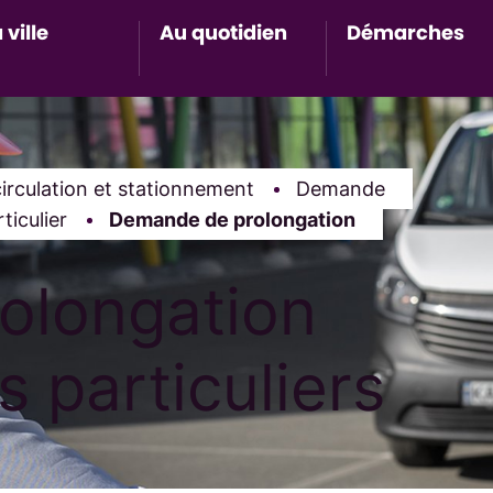
 ville
Au quotidien
Démarches
Accès au sous-menu de Ma ville
Accès au sous-menu de Au 
Accès 
irculation et stationnement
Demande
ticulier
Page active :
Demande de prolongation
olongation
s particuliers