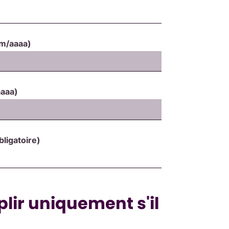
mm/aaaa)
aaaa)
bligatoire)
plir uniquement s'il