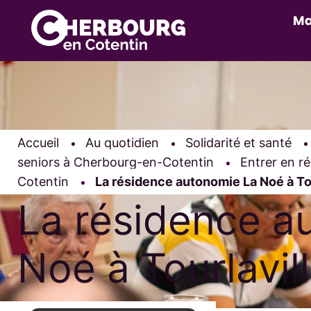
Ma
Accueil
Au quotidien
Solidarité et santé
seniors à Cherbourg-en-Cotentin
Entrer en r
Cotentin
Page active :
La résidence autonomie La Noé à Tou
La résidence a
Noé à Tourlavil