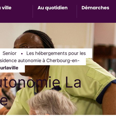
 ville
Au quotidien
Démarches
Accès au sous-menu de Ma ville
Accès au sous-menu de Au 
Accès 
Senior
Les hébergements pour les
ésidence autonomie à Cherbourg-en-
rlaville
utonomie La
le