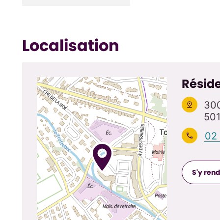
Localisation
Résid
300
501
02
S'y ren