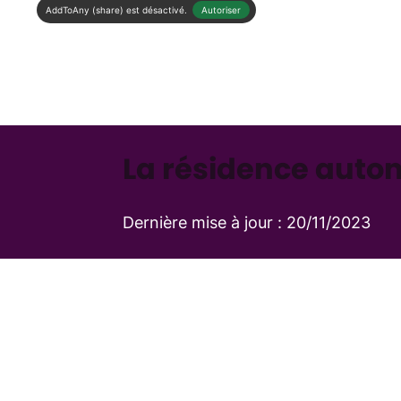
AddToAny (share) est désactivé.
Autoriser
La résidence auton
Dernière mise à jour :
20/11/2023