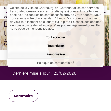
Ce site de la Ville de Cherbourg-en-Cotentin utilise des services
Accueil
Démarches
Demande d'arrêté de circulation et stationnement
tiers (vidéos, réseaux sociaux, statistiques) pouvant installer des
Demande d'arrêté pour travaux
Particulier
Page active :
Demande d'arrêté pour
cookies. Ces cookies ne sont déposés qu’avec votre accord. Nous
travaux pour les particuliers à Equeurdreville-Hainneville
conservons votre choix pendant 13 mois. Vous pouvez changer
Demande d'arrêté pour
d’avis à tout moment en cliquant sur le picto « Gestion des cookies
» en bas à droite de notre page. Vous pouvez également consulter
notre page de mentions légales.
travaux pour les particuliers
Tout accepter
à Equeurdreville-Hainneville
Tout refuser
Personnaliser
AddToAny (share) est désactivé.
Autoriser
Politique de confidentialité
Dernière mise à jour :
23/02/2026
Sommaire