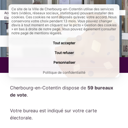
Ce site de la Ville de Cherbourg-en-Cotentin utilise des services
Accueil
Démarches
Population
Citoyenneté et titres d'identité
tiers (vidéos, réseaux sociaux, statistiques) pouvant installer des
cookies. Ces cookies ne sont déposés qu’avec votre accord. Nous
Elections
Page active :
Trouver mon bureau de vote
conservons votre choix pendant 13 mois. Vous pouvez changer
Trouver mon bureau de vote
d’avis à tout moment en cliquant sur le picto « Gestion des cookies
» en bas à droite de notre page. Vous pouvez également consulter
notre page de mentions légales.
AddToAny (share) est désactivé.
Autoriser
Tout accepter
Tout refuser
Personnaliser
Dernière mise à jour :
13/03/2026
Politique de confidentialité
Cherbourg-en-Cotentin dispose de
59 bureaux
de vote
.
Votre bureau est indiqué sur votre carte
électorale.