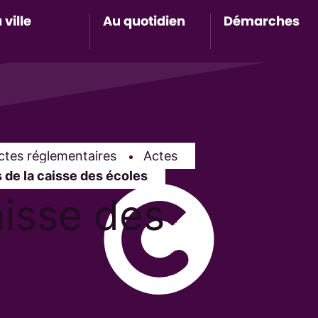
 ville
Au quotidien
Démarches
Accès au sous-menu de Ma ville
Accès au sous-menu de Au 
Accès 
ctes réglementaires
Actes
tive :
 de la caisse des écoles
aisse des