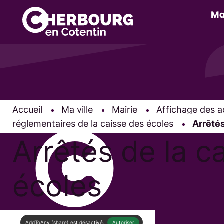
Ma
Accueil
Ma ville
Mairie
Affichage des a
réglementaires de la caisse des écoles
Page ac
Arrêtés
Arrêtés de la c
écoles
AddToAny (share) est désactivé.
Autoriser