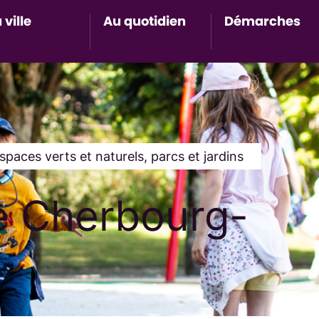
 ville
Au quotidien
Démarches
Accès au sous-menu de Ma ville
Accès au sous-menu de Au 
Accès 
spaces verts et naturels, parcs et jardins
de Cherbourg-