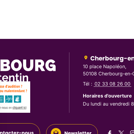
Cherbourg-en
10 place Napoléon,
50108 Cherbourg-en-C
Tél :
02 33 08 26 00
Horaires d'ouverture
Du lundi au vendredi 
ntactez-nous
Newsletter
Suivez-n
Suive
S
Suivez-nous