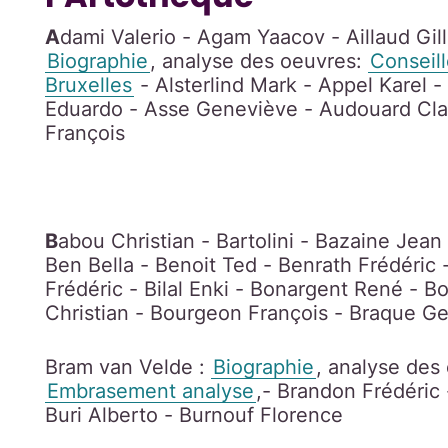
A
dami Valerio - Agam Yaacov - Aillaud Gill
Biographie
, analyse des oeuvres:
Conseill
Bruxelles
- Alsterlind Mark - Appel Karel -
Eduardo - Asse Geneviève - Audouard Claud
François
B
abou Christian - Bartolini - Bazaine Jean
Ben Bella - Benoit Ted - Benrath Frédéric 
Frédéric - Bilal Enki - Bonargent René - Bo
Christian - Bourgeon François - Braque G
Bram van Velde :
Biographie
, analyse des
Embrasement analyse
,- Brandon Frédéric
Buri Alberto - Burnouf Florence