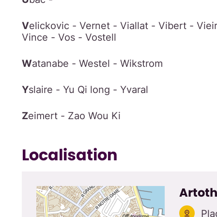
V
elickovic - Vernet - Viallat - Vibert - Vieir
Vince - Vos - Vostell
W
atanabe - Westel - Wikstrom
Y
slaire - Yu Qi long - Yvaral
Z
eimert - Zao Wou Ki
Localisation
Artot
Pla