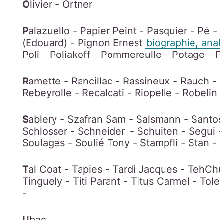
O
livier - Ortner
P
alazuello - Papier Peint - Pasquier - Pé -
(Edouard) - Pignon Ernest
biographie, an
Poli - Poliakoff - Pommereulle - Potage - P
R
amette - Rancillac - Rassineux - Rauch 
Rebeyrolle - Recalcati - Riopelle - Robeli
S
ablery - Szafran Sam - Salsmann - Santos
Schlosser - Schneider
- Schuiten - Segui 
Soulages - Soulié Tony - Stampfli - Stan -
T
al Coat - Tapies - Tardi Jacques - TehChu
Tinguely - Titi Parant - Titus Carmel - Tol
-
U
bac -