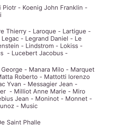
 Piotr - Koenig John Franklin -
i
re Thierry - Laroque - Lartigue -
- Legac - Legrand Daniel - Le
enstein - Lindstrom - Lokiss -
as - Lucebert Jacobus -
 George - Manara Milo - Marquet
tta Roberto - Mattotti lorenzo
c Yvan - Messagier Jean -
er - Milliot Anne Marie - Miro
ebius Jean - Moninot - Monnet -
unoz - Music
De Saint Phalle