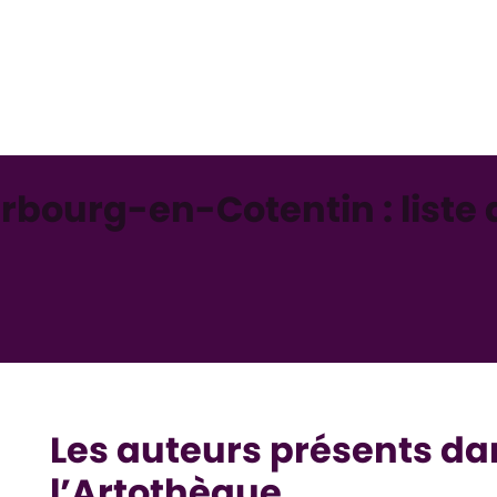
bourg-en-Cotentin : liste 
Les auteurs présents dan
l’Artothèque