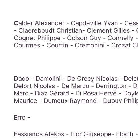
C
alder Alexander - Capdeville Yvan - Ces
- Claereboudt Christian- Clément Gilles -
Cognet Philippe - Colson Guy - Connelly -
Courmes - Courtin - Cremonini - Crozat C
D
ado - Damolini - De Crecy Nicolas - Del
Delort Nicolas - De Marco - Derrington -
Marc - Diaz Gérard - Di Rosa Hervé - Doyle
Maurice - Dumoux Raymond - Dupuy Philip
E
rro -
F
assianos Alekos - Fior Giuseppe- Floc’h