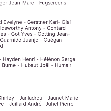
nger Jean-Marc - Fugscreens
 Evelyne - Gerstner Karl- Giai
Goldsworthy Antony - Gontard
les - Got Yves - Gotting Jean-
- Guarnido Juanjo - Guégan
d -
- Hayden Henri - Hélénon Serge
h Burne - Hubaut Joël - Humair
Shirley - Janladrou - Jaunet Marie
 - Juillard André- Juhel Pierre -