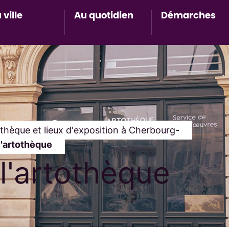
 ville
Au quotidien
Démarches
Accès au sous-menu de Ma ville
Accès au sous-menu de Au 
Accès 
othèque et lieux d'exposition à Cherbourg-
l'artothèque
l'artothèque