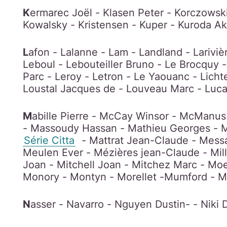
K
ermarec Joël - Klasen Peter - Korczowski
Kowalsky - Kristensen - Kuper - Kuroda Ak
L
afon - Lalanne - Lam - Landland - Lariviè
Leboul - Lebouteiller Bruno - Le Brocquy 
Parc - Leroy - Letron - Le Yaouanc - Licht
Loustal Jacques de - Louveau Marc - Luc
M
abille Pierre - McCay Winsor - McManus
- Massoudy Hassan - Mathieu Georges - Ma
Série Citta
- Mattrat Jean-Claude - Messa
Meulen Ever - Mézières jean-Claude - Mill
Joan - Mitchell Joan - Mitchez Marc - Mo
Monory - Montyn - Morellet -Mumford - M
N
asser - Navarro - Nguyen Dustin- - Niki 