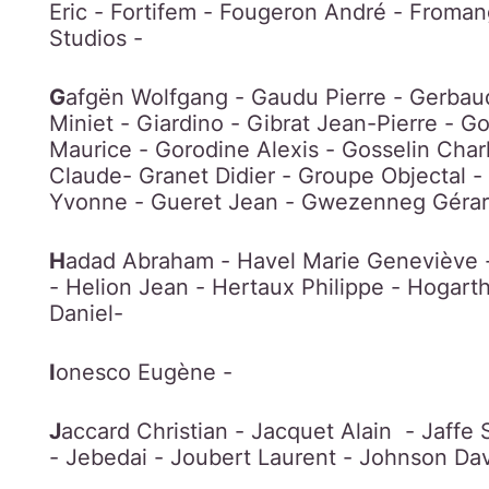
Eric - Fortifem - Fougeron André - Froma
Studios -
G
afgën Wolfgang - Gaudu Pierre - Gerbaud
Miniet - Giardino - Gibrat Jean-Pierre - 
Maurice - Gorodine Alexis - Gosselin Char
Claude- Granet Didier - Groupe Objectal 
Yvonne - Gueret Jean - Gwezenneg Gérar
H
adad Abraham - Havel Marie Geneviève 
- Helion Jean - Hertaux Philippe - Hogart
Daniel-
I
onesco Eugène -
J
accard Christian - Jacquet Alain - Jaffe 
- Jebedai - Joubert Laurent - Johnson Dave