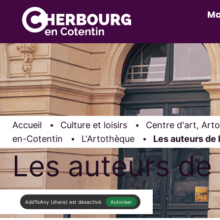
Ma
Accueil
Culture et loisirs
Centre d'art, Art
en-Cotentin
L'Artothèque
Page active :
Les auteurs de 
Les auteurs de 
AddToAny (share) est désactivé.
Autoriser