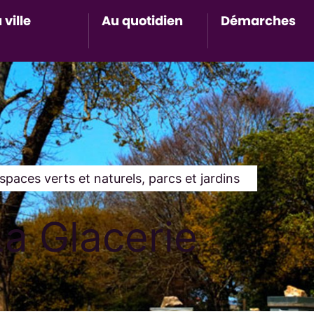
 ville
Au quotidien
Démarches
Accès au sous-menu de Ma ville
Accès au sous-menu de Au 
Accès 
spaces verts et naturels, parcs et jardins
a Glacerie