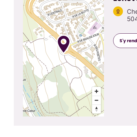
Ch
504
S'y ren