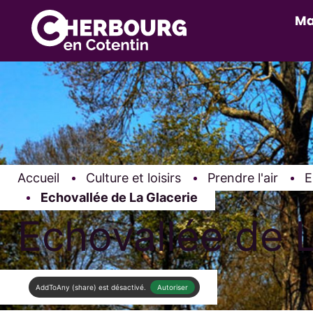
Ma
Accueil
Culture et loisirs
Prendre l'air
E
Page active :
Echovallée de La Glacerie
Echovallée de L
AddToAny (share) est désactivé.
Autoriser