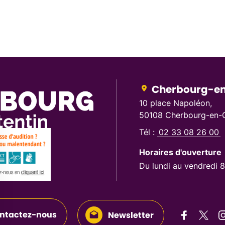
Cherbourg-en
10 place Napoléon,
50108 Cherbourg-en-C
Tél :
02 33 08 26 00
Horaires d'ouverture
Du lundi au vendredi 
ntactez-nous
Newsletter
Suivez-n
Suive
S
Suivez-nous