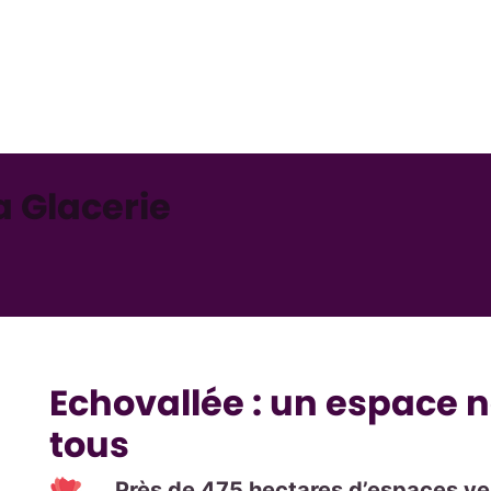
a Glacerie
Echovallée : un espace n
tous
Près de 475 hectares d’espaces ve