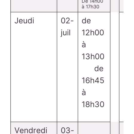
De 14h00
à 17h30
Jeudi
02-
de
juil
12h00
à
13h00
de
16h45
à
18h30
Me
Vendredi
03-