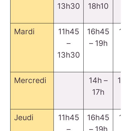
13h30
18h10
Mardi
11h45
16h45
16
–
– 19h
1
13h30
Mercredi
14h –
14h
17h
Jeudi
11h45
16h45
16
–
– 19h
1