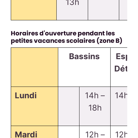
13h
Horaires d'ouverture pendant les
petites vacances scolaires (zone B)
Bassins
Espa
Déten
Lundi
14h –
14h-1
18h
Mardi
12h –
12h-1