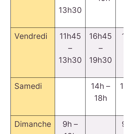
13h30
Vendredi
11h45
16h45
16
–
–
19
13h30
19h30
Samedi
14h –
14h
18h
Dimanche
9h –
9h