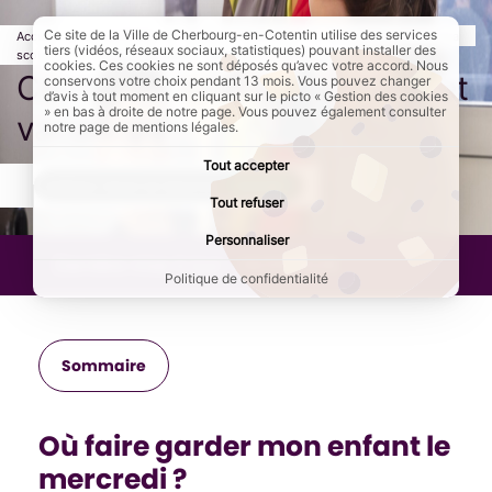
Ce site de la Ville de Cherbourg-en-Cotentin utilise des services
Accueil
Au quotidien
Enfance - Education
Les temps péri et extra
tiers (vidéos, réseaux sociaux, statistiques) pouvant installer des
scolaires
Page active :
Centre de loisirs : mercredi et vacances
cookies. Ces cookies ne sont déposés qu’avec votre accord. Nous
Centre de loisirs : mercredi et
conservons votre choix pendant 13 mois. Vous pouvez changer
d’avis à tout moment en cliquant sur le picto « Gestion des cookies
» en bas à droite de notre page. Vous pouvez également consulter
vacances
notre page de mentions légales.
Tout accepter
AddToAny (share) est désactivé.
Autoriser
Tout refuser
Personnaliser
Dernière mise à jour :
28/05/2026
Politique de confidentialité
Sommaire
Où faire garder mon enfant le
mercredi ?