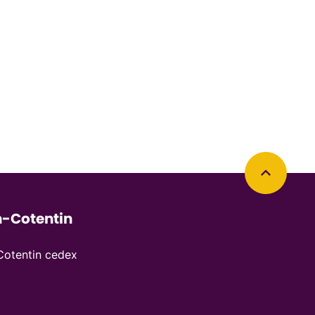
Retourner en haut de la page
-Cotentin
otentin cedex