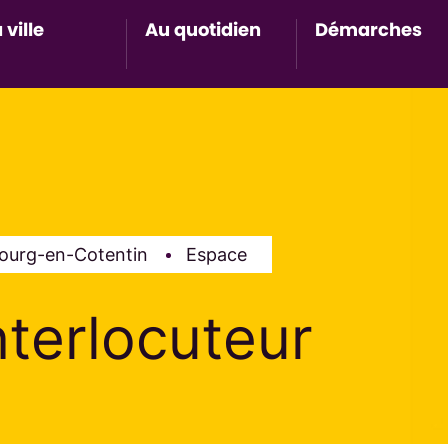
 ville
Au quotidien
Démarches
Accès au sous-menu de Ma ville
Accès au sous-menu de Au 
Accès 
bourg-en-Cotentin
Espace
nterlocuteur