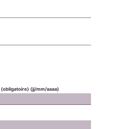
t
(obligatoire)
(jj/mm/aaaa)