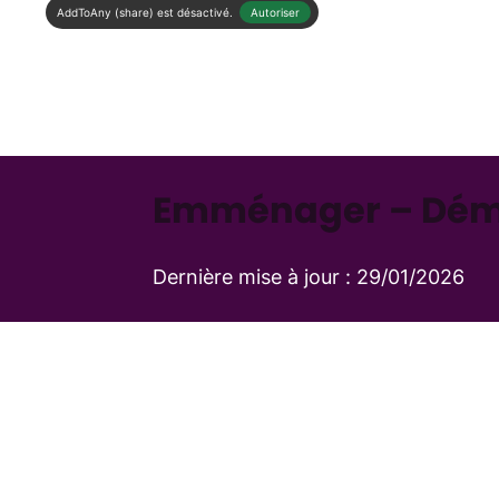
AddToAny (share) est désactivé.
Autoriser
Emménager – Démé
Dernière mise à jour :
29/01/2026