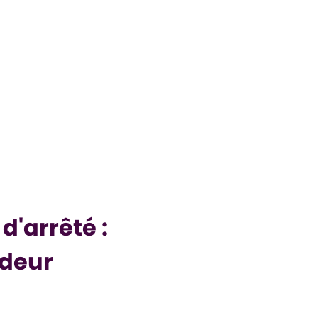
'arrêté :
deur