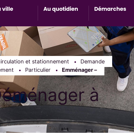
 ville
Au quotidien
Démarches
Accès au sous-menu de Ma ville
Accès au sous-menu de Au 
Accès 
irculation et stationnement
Demande
ement
Particulier
Page active :
Emménager –
Déménager à