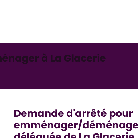
nager à La Glacerie
Demande d'arrêté pour
emménager/déménager
déléguée de La Glacerie